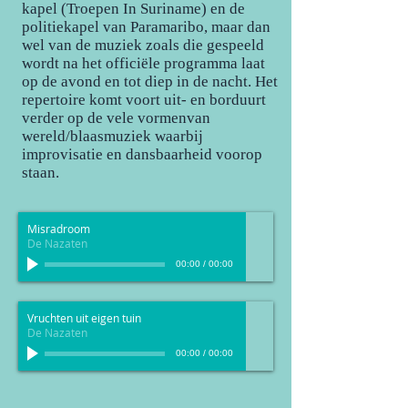
kapel (Troepen In Suriname) en de
politiekapel van Paramaribo, maar dan
wel van de muziek zoals die gespeeld
wordt na het officiële programma laat
op de avond en tot diep in de nacht. Het
repertoire komt voort uit- en borduurt
verder op de vele vormenvan
wereld/blaasmuziek waarbij
improvisatie en dansbaarheid voorop
staan.
Misradroom
De Nazaten
00:00
/
00:00
Vruchten uit eigen tuin
De Nazaten
00:00
/
00:00